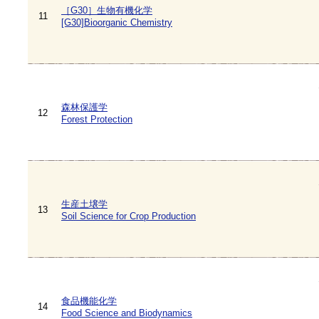
［G30］生物有機化学
11
[G30]Bioorganic Chemistry
森林保護学
12
Forest Protection
生産土壌学
13
Soil Science for Crop Production
食品機能化学
14
Food Science and Biodynamics