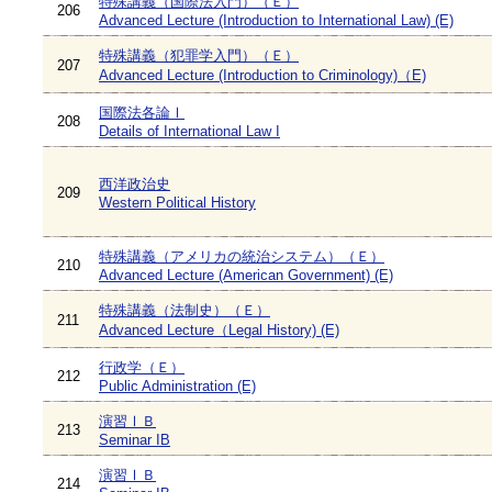
特殊講義（国際法入門）（Ｅ）
206
Advanced Lecture (Introduction to International Law) (E)
特殊講義（犯罪学入門）（Ｅ）
207
Advanced Lecture (Introduction to Criminology)（E)
国際法各論Ⅰ
208
Details of International Law I
西洋政治史
209
Western Political History
特殊講義（アメリカの統治システム）（Ｅ）
210
Advanced Lecture (American Government) (E)
特殊講義（法制史）（Ｅ）
211
Advanced Lecture（Legal History) (E)
行政学（Ｅ）
212
Public Administration (E)
演習ⅠＢ
213
Seminar IB
演習ⅠＢ
214