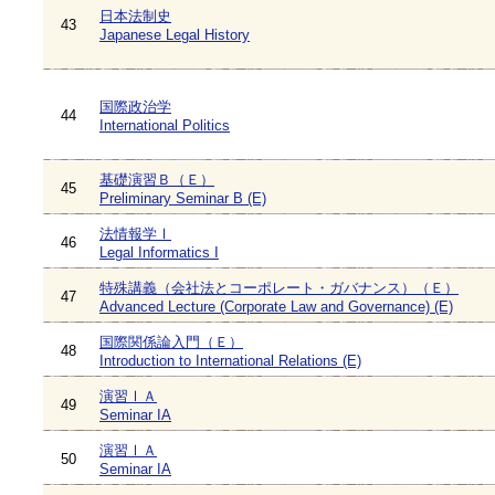
日本法制史
43
Japanese Legal History
国際政治学
44
International Politics
基礎演習Ｂ（Ｅ）
45
Preliminary Seminar B (E)
法情報学Ⅰ
46
Legal Informatics I
特殊講義（会社法とコーポレート・ガバナンス）（Ｅ）
47
Advanced Lecture (Corporate Law and Governance) (E)
国際関係論入門（Ｅ）
48
Introduction to International Relations (E)
演習ⅠＡ
49
Seminar IA
演習ⅠＡ
50
Seminar IA