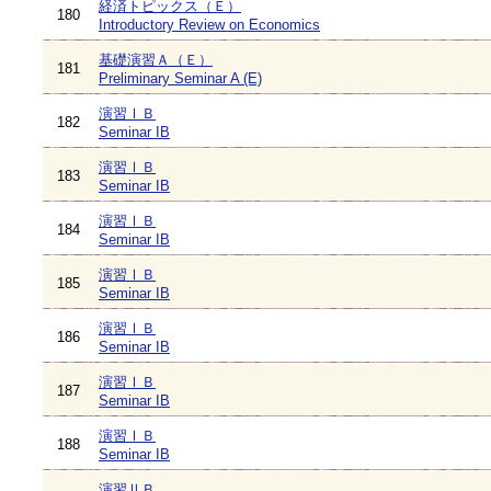
経済トピックス（Ｅ）
180
Introductory Review on Economics
基礎演習Ａ（Ｅ）
181
Preliminary Seminar A (E)
演習ⅠＢ
182
Seminar IB
演習ⅠＢ
183
Seminar IB
演習ⅠＢ
184
Seminar IB
演習ⅠＢ
185
Seminar IB
演習ⅠＢ
186
Seminar IB
演習ⅠＢ
187
Seminar IB
演習ⅠＢ
188
Seminar IB
演習ⅡＢ