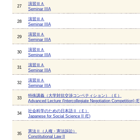
演習ⅢＡ
27
Seminar IIIA
演習ⅢＡ
28
Seminar IIIA
演習ⅢＡ
29
Seminar IIIA
演習ⅢＡ
30
Seminar IIIA
演習ⅢＡ
31
Seminar IIIA
演習ⅢＡ
32
Seminar IIIA
特殊講義（大学対抗交渉コンペティション）（Ｅ）
33
Advanced Lecture (Intercollegiate Negotiation Competition) (E
社会科学のための日本語Ⅱ（Ｅ）
34
Japanese for Social Science II (E)
憲法Ⅱ（人権・憲法訴訟）
35
Constitutional Law II