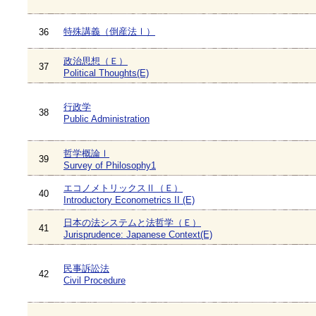
特殊講義（倒産法Ⅰ）
36
政治思想（Ｅ）
37
Political Thoughts(E)
行政学
38
Public Administration
哲学概論Ⅰ
39
Survey of Philosophy1
エコノメトリックスⅡ（Ｅ）
40
Introductory Econometrics II (E)
日本の法システムと法哲学（Ｅ）
41
Jurisprudence: Japanese Context(E)
民事訴訟法
42
Civil Procedure