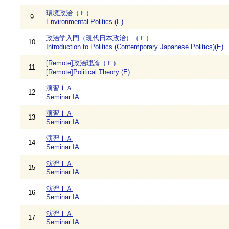
環境政治（Ｅ）
9
Environmental Politics (E)
政治学入門（現代日本政治）（Ｅ）
10
Introduction to Politics (Contemporary Japanese Politics)(E)
[Remote]政治理論（Ｅ）
11
[Remote]Political Theory (E)
演習ⅠＡ
12
Seminar IA
演習ⅠＡ
13
Seminar IA
演習ⅠＡ
14
Seminar IA
演習ⅠＡ
15
Seminar IA
演習ⅠＡ
16
Seminar IA
演習ⅠＡ
17
Seminar IA