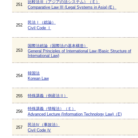
比較法Ⅲ（アジアの法システム）（Ｅ）
251
Comparative Law III (Legal Systems in Asia) (E）
民法Ⅰ（総論）
252
Civil Code Ⅰ
国際法総論（国際法の基本構造）
253
General Principles of International Law (Basic Structure of
International Law)
韓国法
254
Korean Law
特殊講義（倒産法Ⅱ）
255
特殊講義（情報法）（Ｅ）
256
Advanced Lecture (Information Technology Law)（E)
民法Ⅳ（事故法）
257
Civil Code Ⅳ