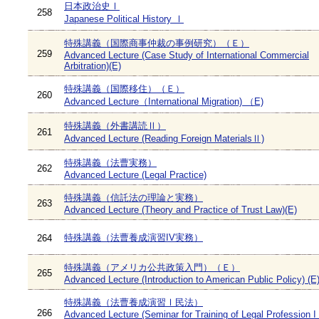
日本政治史Ⅰ
258
Japanese Political History Ⅰ
特殊講義（国際商事仲裁の事例研究）（Ｅ）
259
Advanced Lecture (Case Study of International Commercial
Arbitration)(E)
特殊講義（国際移住）（Ｅ）
260
Advanced Lecture（International Migration) （E)
特殊講義（外書講読Ⅱ）
261
Advanced Lecture (Reading Foreign MaterialsⅡ)
特殊講義（法曹実務）
262
Advanced Lecture (Legal Practice)
特殊講義（信託法の理論と実務）
263
Advanced Lecture (Theory and Practice of Trust Law)(E)
特殊講義（法曹養成演習IV実務）
264
特殊講義（アメリカ公共政策入門）（Ｅ）
265
Advanced Lecture (Introduction to American Public Policy) (E
特殊講義（法曹養成演習Ⅰ民法）
266
Advanced Lecture (Seminar for Training of Legal Profession I :