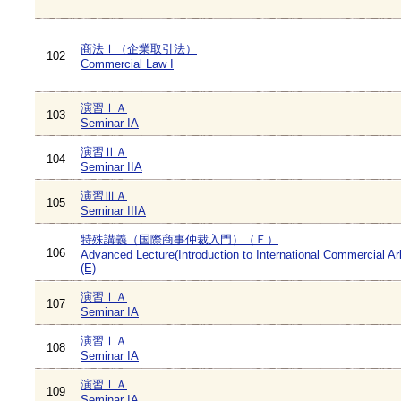
商法Ⅰ（企業取引法）
102
Commercial Law I
演習ⅠＡ
103
Seminar IA
演習ⅡＡ
104
Seminar IIA
演習ⅢＡ
105
Seminar IIIA
特殊講義（国際商事仲裁入門）（Ｅ）
106
Advanced Lecture(Introduction to International Commercial Arb
(E)
演習ⅠＡ
107
Seminar IA
演習ⅠＡ
108
Seminar IA
演習ⅠＡ
109
Seminar IA