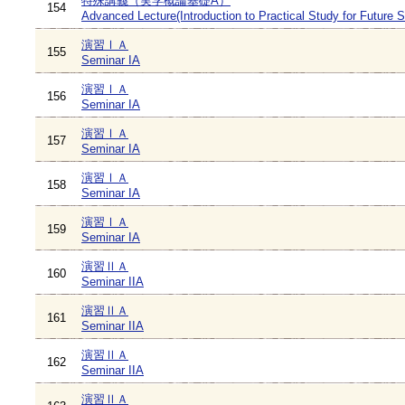
特殊講義（実学概論基礎A）
154
Advanced Lecture(Introduction to Practical Study for Future 
演習ⅠＡ
155
Seminar IA
演習ⅠＡ
156
Seminar IA
演習ⅠＡ
157
Seminar IA
演習ⅠＡ
158
Seminar IA
演習ⅠＡ
159
Seminar IA
演習ⅡＡ
160
Seminar IIA
演習ⅡＡ
161
Seminar IIA
演習ⅡＡ
162
Seminar IIA
演習ⅡＡ