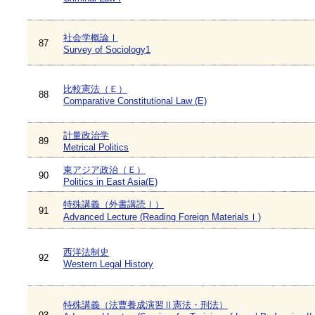
社会学概論Ⅰ
87
Survey of Sociology1
比較憲法（Ｅ）
88
Comparative Constitutional Law (E)
計量政治学
89
Metrical Politics
東アジア政治（Ｅ）
90
Politics in East Asia(E)
特殊講義（外書講読Ⅰ）
91
Advanced Lecture (Reading Foreign MaterialsⅠ)
西洋法制史
92
Western Legal History
特殊講義（法曹養成演習Ⅱ憲法・刑法）