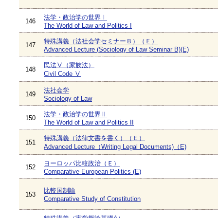
法学・政治学の世界Ⅰ
146
The World of Law and Politics I
特殊講義（法社会学セミナーＢ）（Ｅ）
147
Advanced Lecture (Sociology of Law Seminar B)(E)
民法Ⅴ（家族法）
148
Civil Code Ⅴ
法社会学
149
Sociology of Law
法学・政治学の世界Ⅱ
150
The World of Law and Politics II
特殊講義（法律文書を書く）（Ｅ）
151
Advanced Lecture（Writing Legal Documents)（E)
ヨーロッパ比較政治（Ｅ）
152
Comparative European Politics (E)
比較国制論
153
Comparative Study of Constitution