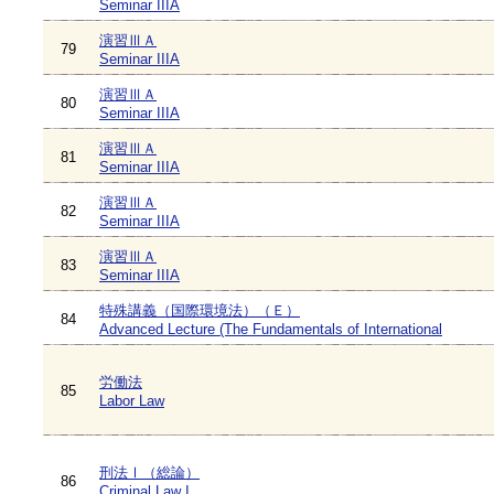
Seminar IIIA
演習ⅢＡ
79
Seminar IIIA
演習ⅢＡ
80
Seminar IIIA
演習ⅢＡ
81
Seminar IIIA
演習ⅢＡ
82
Seminar IIIA
演習ⅢＡ
83
Seminar IIIA
特殊講義（国際環境法）（Ｅ）
84
Advanced Lecture (The Fundamentals of International
労働法
85
Labor Law
刑法Ⅰ（総論）
86
Criminal Law I