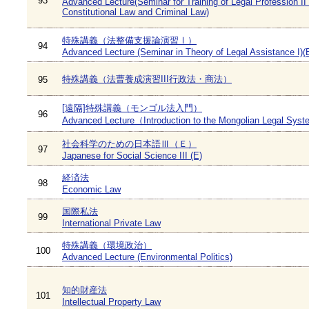
93
Advanced Lecture(Seminar for Training of Legal Profession II 
Constitutional Law and Criminal Law)
特殊講義（法整備支援論演習Ⅰ）
94
Advanced Lecture (Seminar in Theory of Legal Assistance I)(
特殊講義（法曹養成演習III行政法・商法）
95
[遠隔]特殊講義（モンゴル法入門）
96
Advanced Lecture（Introduction to the Mongolian Legal Sys
社会科学のための日本語Ⅲ（Ｅ）
97
Japanese for Social Science III (E)
経済法
98
Economic Law
国際私法
99
International Private Law
特殊講義（環境政治）
100
Advanced Lecture (Environmental Politics)
知的財産法
101
Intellectual Property Law