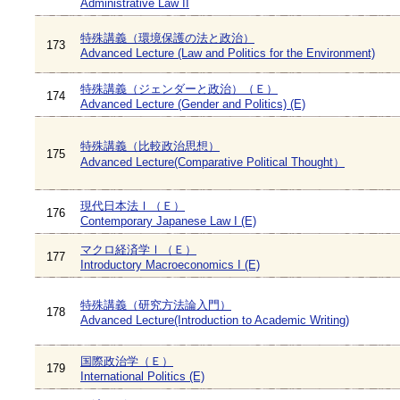
Administrative Law II
特殊講義（環境保護の法と政治）
173
Advanced Lecture (Law and Politics for the Environment)
特殊講義（ジェンダーと政治）（Ｅ）
174
Advanced Lecture (Gender and Politics) (E)
特殊講義（比較政治思想）
175
Advanced Lecture(Comparative Political Thought）
現代日本法Ⅰ（Ｅ）
176
Contemporary Japanese Law I (E)
マクロ経済学Ⅰ（Ｅ）
177
Introductory Macroeconomics I (E)
特殊講義（研究方法論入門）
178
Advanced Lecture(Introduction to Academic Writing)
国際政治学（Ｅ）
179
International Politics (E)