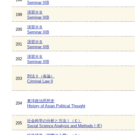
Seminar IIIB
演習ⅢＢ
199
Seminar IIIB
演習ⅢＢ
200
Seminar IIIB
演習ⅢＢ
201
Seminar IIIB
演習ⅢＢ
202
Seminar IIIB
刑法Ⅱ（各論）
203
Criminal Law II
東洋政治思想史
204
History of Asian Political Thought
社会科学の分析と方法Ⅰ（Ｅ）
205
Social Science Analysis and Methods I (E)