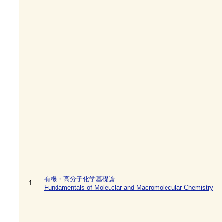
有機・高分子化学基礎論
1
Fundamentals of Moleuclar and Macromolecular Chemistry