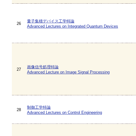
量子集積デバイス工学特論
26
Advanced Lectures on Integrated Quantum Devices
画像信号処理特論
27
Advanced Lecture on Image Signal Processing
制御工学特論
28
Advanced Lectures on Control Engineering