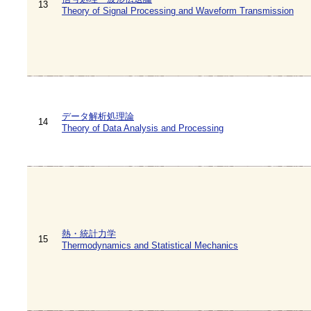
13
Theory of Signal Processing and Waveform Transmission
データ解析処理論
14
Theory of Data Analysis and Processing
熱・統計力学
15
Thermodynamics and Statistical Mechanics