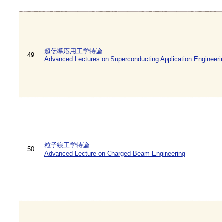
超伝導応用工学特論
49
Advanced Lectures on Superconducting Application Engineeri
粒子線工学特論
50
Advanced Lecture on Charged Beam Engineering