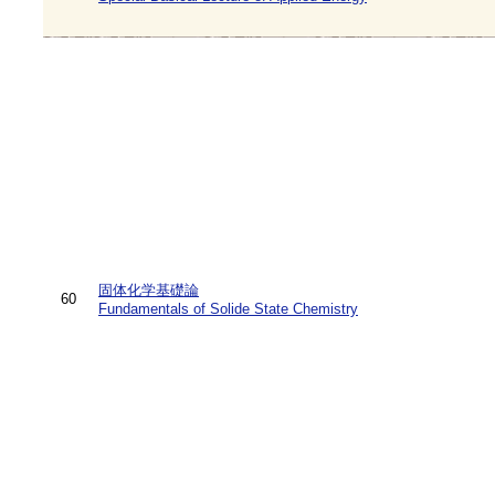
固体化学基礎論
60
Fundamentals of Solide State Chemistry