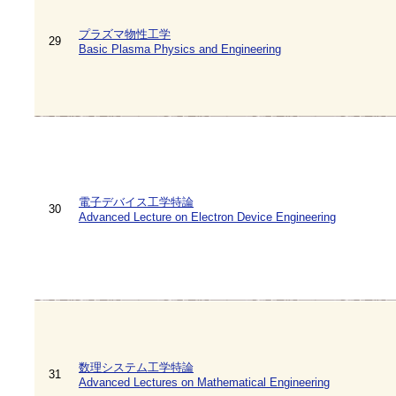
プラズマ物性工学
29
Basic Plasma Physics and Engineering
電子デバイス工学特論
30
Advanced Lecture on Electron Device Engineering
数理システム工学特論
31
Advanced Lectures on Mathematical Engineering