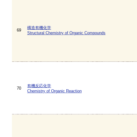
構造有機化学
69
Structural Chemistry of Organic Compounds
有機反応化学
70
Chemistry of Organic Reaction